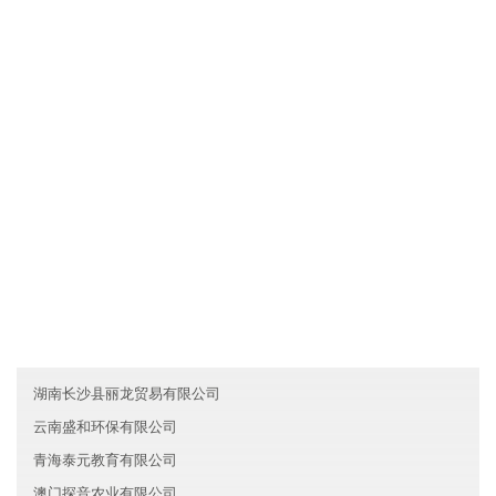
北京昌平区鼎峰文化有限公司拥有先进的现代化生产设备和生产工
艺，确保产品品质不仅达到国家标准，而且优于国家标准；发挥公
司原材料采购优势和成本管控优势，使产品的性价比较优；直接与
国际和国内原材料生产厂家合作，确保原材料进货渠道都是来自化
工原料知名生产企业。
友情链接
湖南天心区顺昌化工有限公司
安徽龙腾科技有限公司
吉林晨语旅游有限公司
湖南长沙县丽龙贸易有限公司
云南盛和环保有限公司
青海泰元教育有限公司
澳门探音农业有限公司